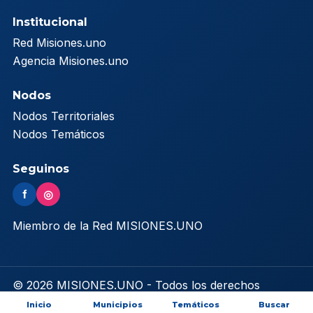
Institucional
Red Misiones.uno
Agencia Misiones.uno
Nodos
Nodos Territoriales
Nodos Temáticos
Seguinos
f
◎
Miembro de la Red MISIONES.UNO
© 2026 MISIONES.UNO - Todos los derechos
reservados
Inicio
Municipios
Temáticos
Buscar