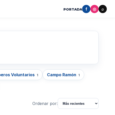
f
◎
⌕
PORTADA
eros Voluntarios
Campo Ramón
1
1
Ordenar por: